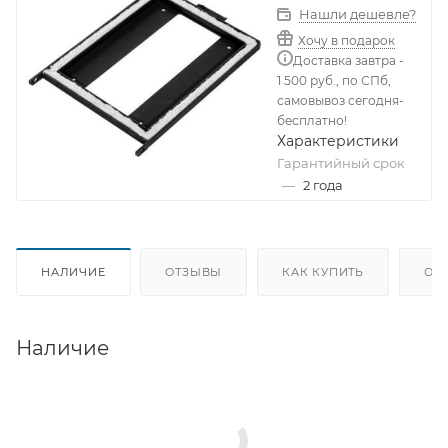
Нашли дешевле?
Хочу в подарок
Доставка завтра -
1 500 руб., по СПб,
самовывоз сегодня-
бесплатно!
Характеристики
Гарантийный срок
—
2 года
НАЛИЧИЕ
ОТЗЫВЫ
КАК КУПИТЬ
ОП
Наличие