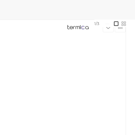
1/3
—