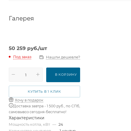
Галерея
50 259
руб.
/шт
Нашли дешевле?
Под заказ
В КОРЗИНУ
КУПИТЬ В 1 КЛИК
Хочу в подарок
Доставка завтра - 1 500 руб., по СПб,
самовывоз сегодня-бесплатно!
Характеристики
Мощность котла, кВт
—
24
Количество контуров
—
1 контур