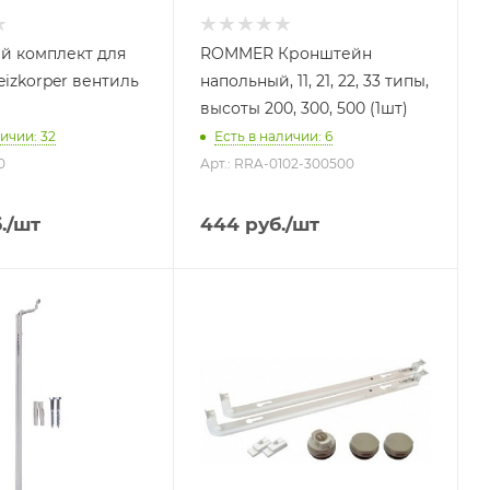
й комплект для
ROMMER Кронштейн
eizkorper вентиль
напольный, 11, 21, 22, 33 типы,
высоты 200, 300, 500 (1шт)
ичии: 32
Есть в наличии: 6
0
Арт.: RRA-0102-300500
.
/шт
444
руб.
/шт