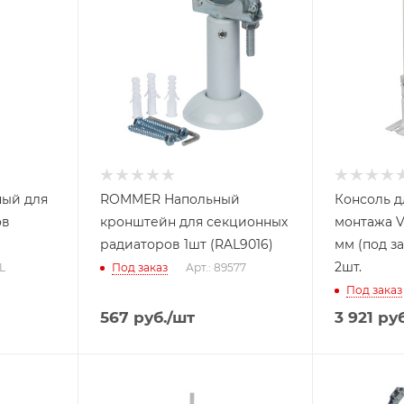
ный для
ROMMER Напольный
Консоль д
ов
кронштейн для секционных
монтажа V
радиаторов 1шт (RAL9016)
мм (под з
2шт.
0L
Под заказ
Арт.: 89577
Под заказ
567
руб.
/шт
3 921
руб