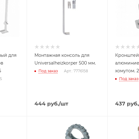
ный для
Монтажная консоль для
Кронштей
ов
Universalheizkorper 500 мм.
алюминие
S
хомутом. 2
Под заказ
Арт.: 7776158
0S
Под заказ
444
руб.
/шт
437
руб.