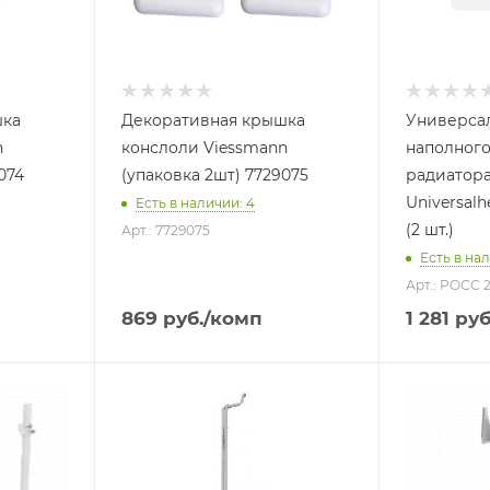
шка
Декоративная крышка
Универсал
n
конслоли Viessmann
наполног
074
(упаковка 2шт) 7729075
радиатор
Universalh
Есть в наличии: 4
(2 шт.)
Арт.: 7729075
Есть в нал
Арт.: РОСС 2
869
руб.
/комп
1 281
руб