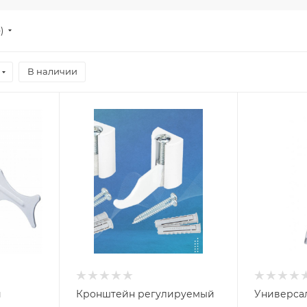
е)
В наличии
й
Кронштейн регулируемый
Универсал