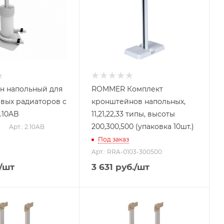
н напольный для
ROMMER Комплект
вых радиаторов с
кронштейнов напольных,
.10AB
11,21,22,33 типы, высоты
200,300,500 (упаковка 10шт.)
Арт.: 2.10AB
Под заказ
Арт.: RRA-0103-300500
/шт
3 631
руб.
/шт