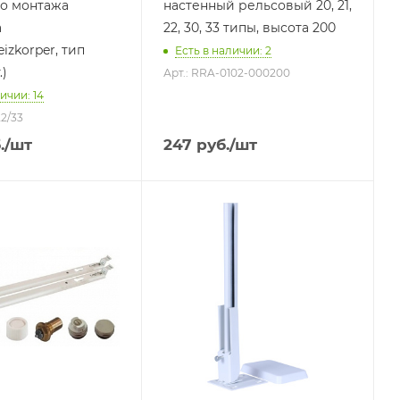
о монтажа
настенный рельсовый 20, 21,
а
22, 30, 33 типы, высота 200
eizkorper, тип
Есть в наличии: 2
.)
Арт.: RRA-0102-000200
ичии: 14
22/33
.
/шт
247
руб.
/шт