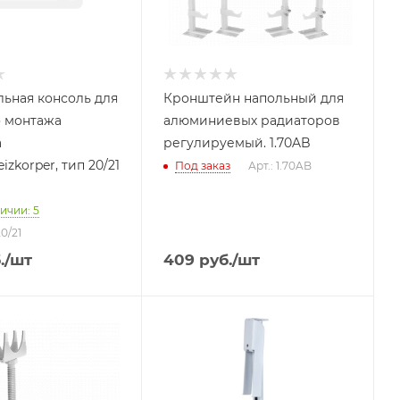
ьная консоль для
Кронштейн напольный для
о монтажа
алюминиевых радиаторов
а
регулируемый. 1.70AB
eizkorper, тип 20/21
Под заказ
Арт.: 1.70AB
ичии: 5
0/21
.
/шт
409
руб.
/шт