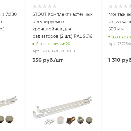
й 7х180
STOUT Комплект настенных
Монтажны
 с
регулируемых
Universalh
р.)
кронштейнов для
500 мм.
радиаторов (2 шт.) RAL 9016
Есть в нал
Есть в наличии: 20
Арт.: 757254
Арт.: SKU-0320-000080
356
руб.
/шт
1 310
руб