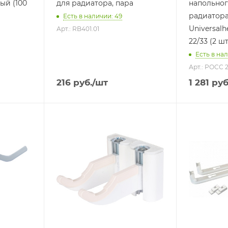
ый (100
для радиатора, пара
напольног
радиатор
Есть в наличии: 49
Universalh
Арт.: RB401.01
22/33 (2 шт
Есть в нал
Арт.: РОСС 
216
руб.
/шт
1 281
руб