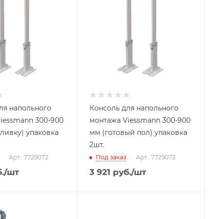
ля напольного
Консоль для напольного
iessmann 300-900
монтажа Viessmann 300-900
аливку) упаковка
мм (готовый пол) упаковка
2шт.
Арт.: 7729072
Под заказ
Арт.: 7729073
.
/шт
3 921
руб.
/шт