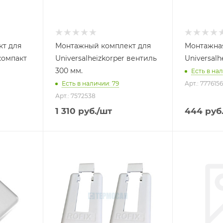
т для
Монтажный комплект для
Монтажная
 компакт
Universalheizkorper вентиль
Universalh
300 мм.
Есть в нал
Есть в наличии: 79
Арт.: 7776156
Арт.: 7572538
1 310
руб.
/шт
444
руб