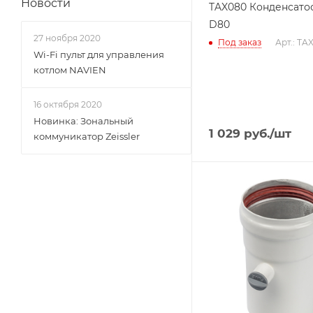
Новости
TAX080 Конденсато
D80
27 ноября 2020
Под заказ
Арт.: TA
Wi-Fi пульт для управления
котлом NAVIEN
16 октября 2020
Новинка: Зональный
1 029
руб.
/шт
коммуникатор Zeissler