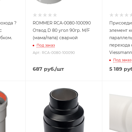
охода ?
ROMMER RCA-0080-100090
Присоеди
с
Отвод D 80 угол 90гр. M/F
элемент к
бком.
(мама/папа) сварной
параллел
перехода с
Под заказ
Viessmann
Арт.: RCA-0080-100090
Под заказ
687
руб.
/шт
5 189
руб