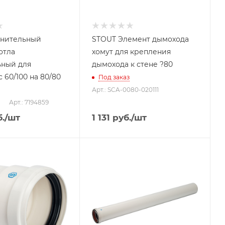
нительный
STOUT Элемент дымохода
отла
хомут для крепления
ьный для
дымохода к стене ?80
 60/100 на 80/80
Под заказ
Арт.: SCA-0080-020111
Арт.: 7194859
.
/шт
1 131
руб.
/шт