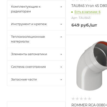
TAU845 Угол 45 D80
Комплектующие к
радиаторам
Есть в наличии: 6
Арт.: TAU845
Инструмент и крепеж
649
руб.
/шт
Теплоизоляционные
материалы
Элементы автоматики
Система снеготаяния
Запасные части
ROMMER RCA-0080-