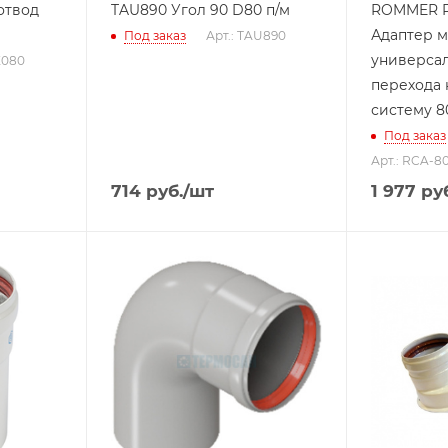
отвод
TAU890 Угол 90 D80 п/м
ROMMER R
Адаптер 
Под заказ
Арт.: TAU890
универса
X080
перехода 
систему 80
Под заказ
Арт.: RCA-8
714
руб.
/шт
1 977
руб