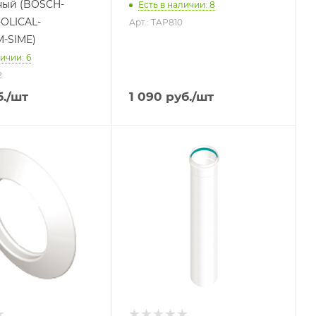
ный (BOSCH-
Есть в наличии: 8
OLICAL-
Арт.: TAP810
-SIME)
ичии: 6
2
.
/шт
1 090
руб.
/шт