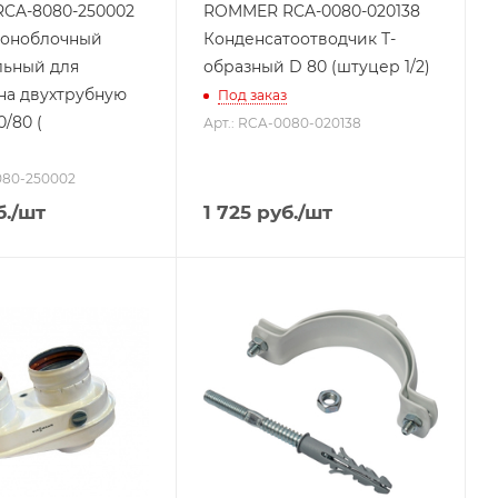
CA-8080-250002
ROMMER RCA-0080-020138
моноблочный
Конденсатоотводчик Т-
льный для
образный D 80 (штуцер 1/2)
на двухтрубную
Под заказ
/80 (
Арт.: RCA-0080-020138
080-250002
.
/шт
1 725
руб.
/шт