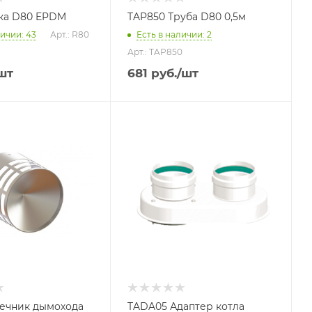
тка D80 EPDM
TAP850 Труба D80 0,5м
личии: 43
Арт.: R80
Есть в наличии: 2
Арт.: TAP850
шт
681
руб.
/шт
нечник дымохода
TADA05 Адаптер котла