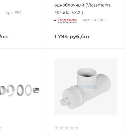
одноблочный (Viessmann,
Mizudo, BAXI)
Арт.: F80
Под заказ
Арт.: TADA05
/шт
1 794
руб.
/шт