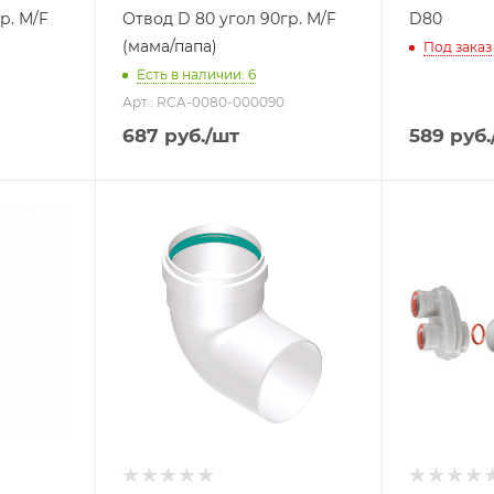
р. M/F
Отвод D 80 угол 90гр. M/F
D80
(мама/папа)
Под заказ
Есть в наличии: 6
Арт.: RCA-0080-000090
687
руб.
/шт
589
руб.