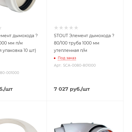
мент дымохода ?
STOUT Элемент дымохода ?
000 мм п/м
80/100 труба 1000 мм
 упаковка 10 шт)
утепленная п/м
Под заказ
Арт.: SCA-0080-801000
080-001000
б.
/шт
7 027
руб.
/шт