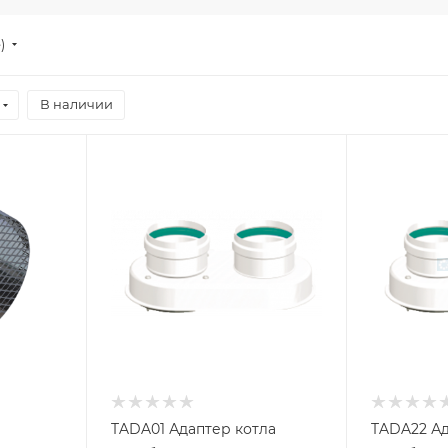
е)
В наличии
TADA01 Адаптер котла
TADA22 Ад