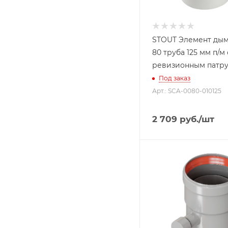
STOUT Элемент дым
80 труба 125 мм п/м 
ревизионным патру
Под заказ
Арт.: SCA-0080-010125
2 709
руб.
/шт