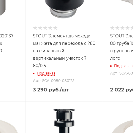
020137
STOUT Элемент дымохода
STOUT Эле
к
манжета для перехода с ?80
80 труба 1
0
на финальный
(групповая
вертикальный участок ?
лого
80/125
Под заказ
Под заказ
Арт.: SCA-0
Арт.: SCA-0080-080125
3 290
руб.
/шт
2 022
ру