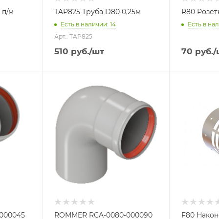
 п/м
TAP825 Труба D80 0,25м
R80 Розе
Есть в наличии: 14
Есть в на
Арт.: TAP825
510
руб.
/шт
70
руб.
/
000045
ROMMER RCA-0080-000090
F80 Нако