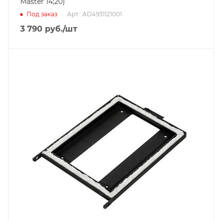
Master 14;20)
Под заказ
Арт.: AD4931121001
3 790
руб.
/шт
Гарантийный срок
2 года