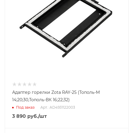
Адаптер горелки Zota RAY-25 (Тополь-М
14;20;30,Тополь-ВК 16;22;32)
Под заказ
Арт.: AD4931122003
3 890
руб.
/шт