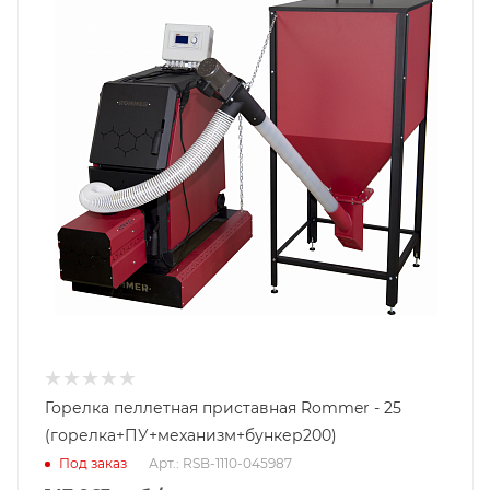
Гарантийный срок
2 года
Горелка пеллетная приставная Rommer - 25
(горелка+ПУ+механизм+бункер200)
Под заказ
Арт.: RSB-1110-045987