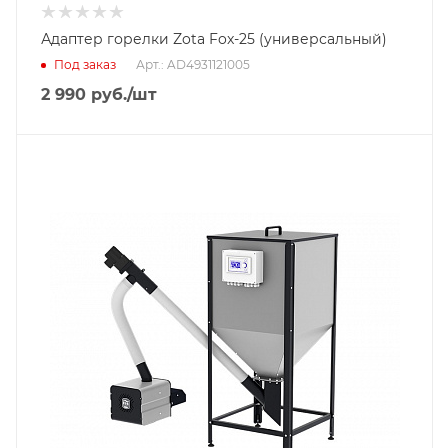
Адаптер горелки Zota Fox-25 (универсальный)
Под заказ
Арт.: AD4931121005
2 990
руб.
/шт
Тип горелки
Пеллетная горелка
Гарантийный срок
2 года