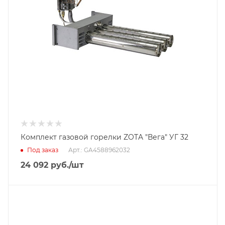
Комплект газовой горелки ZOTA "Вега" УГ 32
Под заказ
Арт.: GA4588962032
24 092
руб.
/шт
Тип горелки
Пеллетная горелка