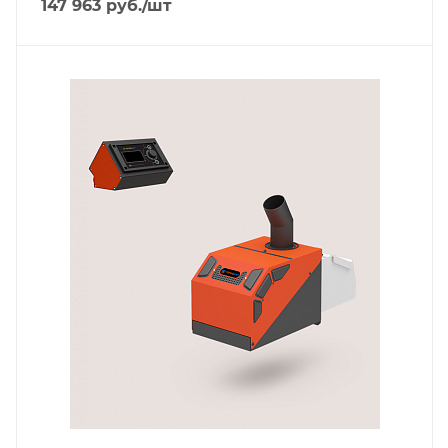
147 963
руб.
/шт
Тип горелки
Пеллетная горелка
Гарантийный срок
2 года