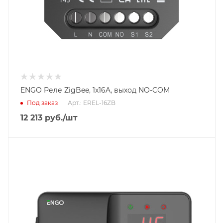
ENGO Реле ZigBee, 1x16A, выход NO-COM
Под заказ
Арт.: EREL-16ZB
12 213
руб.
/шт