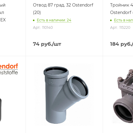
ный
Отвод 87 град. 32 Ostendorf
Тройник 45
ыл
(20)
Ostendorf 
FEX
Есть в наличии: 24
Есть в нал
Арт.: 110140
Арт.: 115220
74
руб.
/шт
184
руб.
Тип изделия
Тип издели
Тройник
Клапан