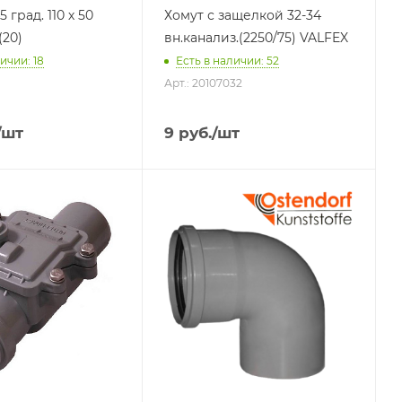
 град. 110 х 50
Хомут с защелкой 32-34
(20)
вн.канализ.(2250/75) VALFEX
ичии: 18
Есть в наличии: 52
Арт.: 20107032
/шт
9
руб.
/шт
я
Тип изделия
Отвод