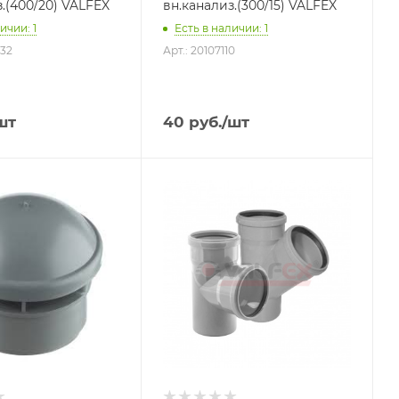
.(400/20) VALFEX
вн.канализ.(300/15) VALFEX
ичии: 1
Есть в наличии: 1
032
Арт.: 20107110
шт
40
руб.
/шт
я