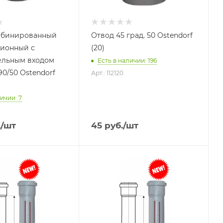
мбинированный
Отвод 45 град. 50 Ostendorf
ционный с
(20)
ельным входом
Есть в наличии: 196
90/50 Ostendorf
Арт.: 112120
ичии: 7
.
/шт
45
руб.
/шт
я
Тип изделия
Труба