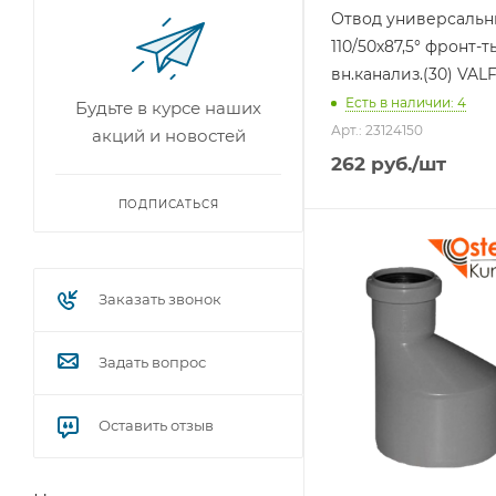
Отвод универсаль
110/50х87,5° фронт-т
вн.канализ.(30) VAL
Есть в наличии: 4
Будьте в курсе наших
Арт.: 23124150
акций и новостей
262
руб.
/шт
ПОДПИСАТЬСЯ
Тип изделия
Переход
Заказать звонок
Задать вопрос
Оставить отзыв