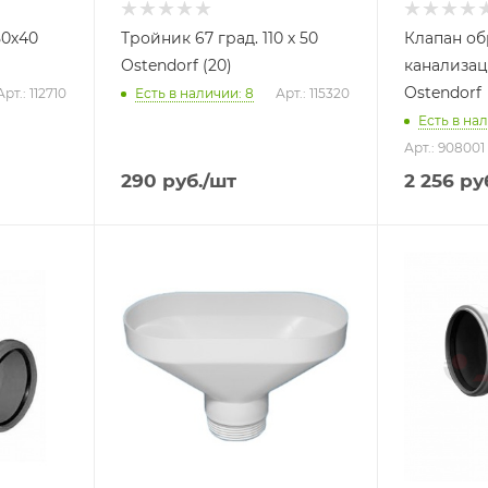
50х40
Тройник 67 град. 110 х 50
Клапан о
Ostendorf (20)
канализа
Ostendorf
Арт.: 112710
Есть в наличии: 8
Арт.: 115320
Есть в нал
Арт.: 908001
290
руб.
/шт
2 256
ру