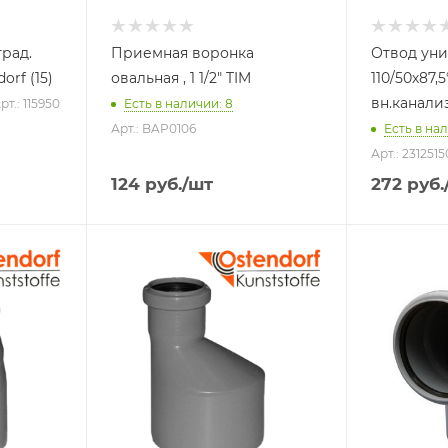
град.
Приемная воронка
Отвод ун
orf (15)
овальная , 1 1/2" TIM
110/50х87,
вн.канализ
рт.: 115950
Есть в наличии: 8
Арт.: BAP0106
Есть в нал
Арт.: 2312515
124
руб.
/шт
272
руб.
Тип изделия
Тип издели
Переход
Отвод