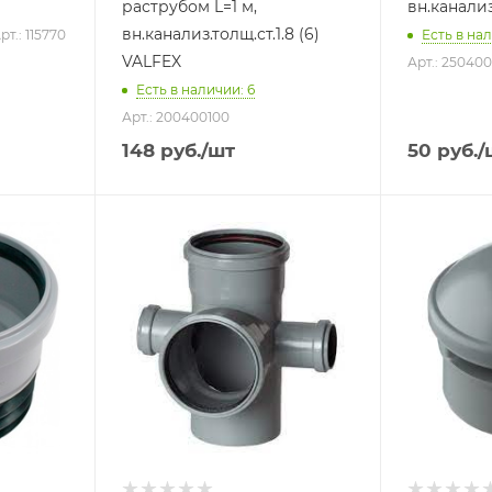
раструбом L=1 м,
вн.канализ
вн.канализ.толщ.ст.1.8 (6)
рт.: 115770
Есть в нал
VALFEX
Арт.: 25040
Есть в наличии: 6
Арт.: 200400100
148
руб.
/шт
50
руб.
/
Тип изделия
Тип издели
Крестовина
Клапан