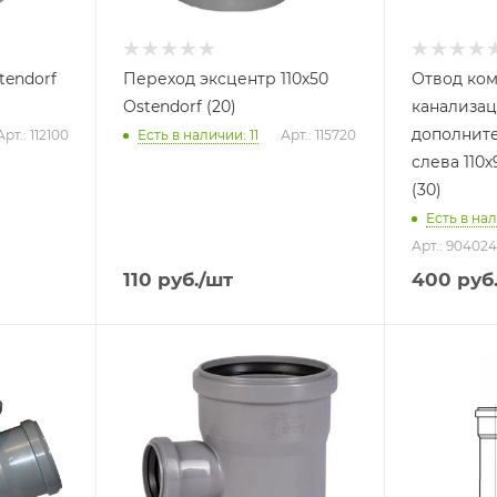
tendorf
Переход эксцентр 110х50
Отвод ко
Ostendorf (20)
канализа
дополнит
Арт.: 112100
Есть в наличии: 11
Арт.: 115720
слева 110х
(30)
Есть в нал
Арт.: 904024
110
руб.
/шт
400
руб
Тип изделия
Тип издели
Тройник
Труба