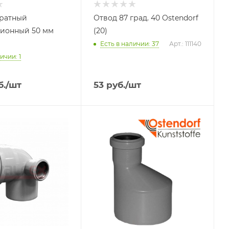
братный
Отвод 87 град. 40 Ostendorf
ционный 50 мм
(20)
Есть в наличии: 37
Арт.: 111140
ичии: 1
б.
/шт
53
руб.
/шт
Тип изделия
Переход