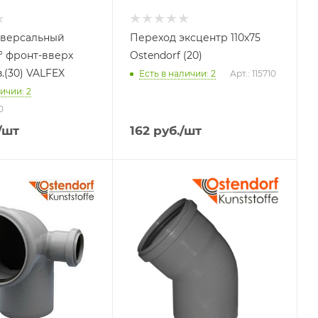
иверсальный
Переход эксцентр 110х75
5° фронт-вверх
Ostendorf (20)
.(30) VALFEX
Есть в наличии: 2
Арт.: 115710
ичии: 2
0
/шт
162
руб.
/шт
я
Тип изделия
Отвод