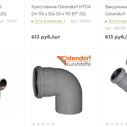
0
Крестовина Ostendorf HTDA
Вакуумный
(20)
Dn 110 x 50x 50 x 110 87° (12)
Ostendorf 
рт.: 115750
Есть в наличии: 1
Арт.: 115970
Есть в на
Арт.: 881780
613
руб.
/шт
613
руб.
Тип изделия
Тип издели
Отвод
Тройник