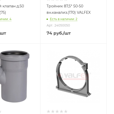
 клапан д.50
Тройник 87,5° 50-50
(75)
вн.канализ.(170) VALFEX
личии: 4
Есть в наличии: 2
Арт.: 24050050
/шт
74
руб.
/шт
я