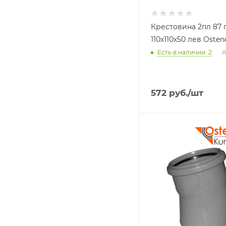
Крестовина 2пл 87 
110х110х50 лев Ostend
Есть в наличии: 2
А
572
руб.
/шт
Тип изделия
Отвод