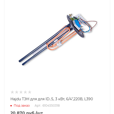
Hajdu ТЭН для для ID..S, 3 кВт, 6/4",220В, L390
Под заказ
Арт.: 6104550318
20 870
руб.
/шт