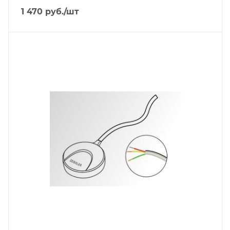
1 470
руб.
/шт