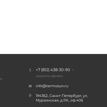
+7 (812) 438-30-90
ЗАКАЗАТЬ ЗВОНОК
ет
info@termosun.ru
194362, Санкт-Петербург, ул.
Мурзинская, д.11А, оф.406