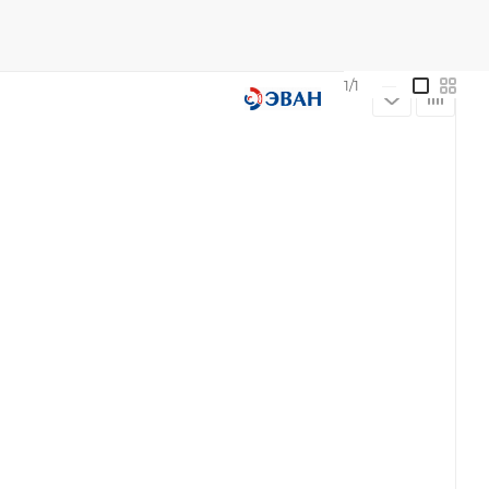
1/1
—