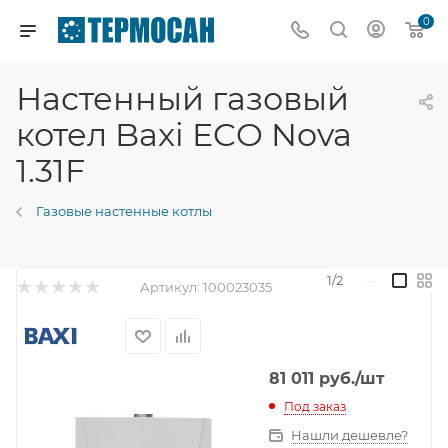
0
Настенный газовый
котел Baxi ECO Nova
1.31F
Газовые настенные котлы
1/2
—
Артикул:
100023035
81 011
руб.
/шт
Под заказ
Нашли дешевле?