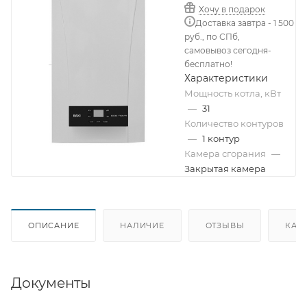
Хочу в подарок
Доставка завтра - 1 500
руб., по СПб,
самовывоз сегодня-
бесплатно!
Характеристики
Мощность котла, кВт
—
31
Количество контуров
—
1 контур
Камера сгорания
—
Закрытая камера
ОПИСАНИЕ
НАЛИЧИЕ
ОТЗЫВЫ
КАК
Документы