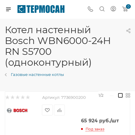
0
Котел настенный
Bosch WBN6000-24H
RN S5700
(одноконтурный)
Газовые настенные котлы
1/2
—
Артикул:
7736900200
65 924
руб.
/шт
Под заказ