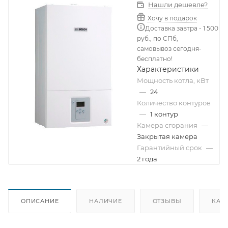
Нашли дешевле?
Хочу в подарок
Доставка завтра - 1 500
руб., по СПб,
самовывоз сегодня-
бесплатно!
Характеристики
Мощность котла, кВт
—
24
Количество контуров
—
1 контур
Камера сгорания
—
Закрытая камера
Гарантийный срок
—
2 года
ОПИСАНИЕ
НАЛИЧИЕ
ОТЗЫВЫ
КАК