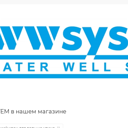
EM в нашем магазине
ий кран для воды на улице
11