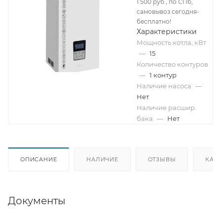
1 500 руб., по СПб,
самовывоз сегодня-
бесплатно!
Характеристики
Мощность котла, кВт
—
15
Количество контуров
—
1 контур
Наличие насоса
—
Нет
Наличие расшир.
бака
—
Нет
ОПИСАНИЕ
НАЛИЧИЕ
ОТЗЫВЫ
КАК
Документы