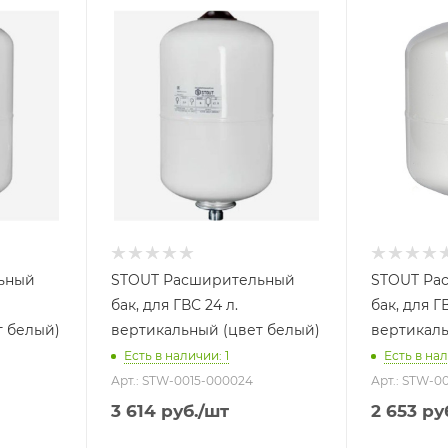
Объем бака, литров
Объем бака,
24
8
Назначение бака
Назначение
Для
Для
водоснабжения
водоснаб
Присоединение бака
Присоедине
3/4"
3/4"
Гарантийный срок
Гарантийны
2 года
2 года
ьный
STOUT Расширительный
STOUT Ра
бак, для ГВС 24 л.
бак, для ГВ
т белый)
вертикальный (цвет белый)
вертикаль
Есть в наличии: 1
Есть в нал
Арт.: STW-0015-000024
Арт.: STW-0
3 614
руб.
/шт
2 653
ру