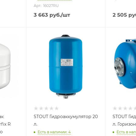
Арт.: 16027RU
3 663
руб.
/шт
2 505
ру
Объем бака, литров
Объем бака,
20
50
Назначение бака
Назначение
Для
Для
водоснабжения
водоснаб
Присоединение бака
Присоедине
1"
1"
Гарантийный срок
Гарантийны
2 года
2 года
ак
STOUT Гидроаккумулятор 20
STOUT Гид
fix R
л.
л. Горизо
co
Есть в наличии: 4
Есть в нал