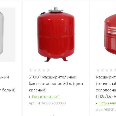
Объем бака, литров
Объем бака,
50
12
Назначение бака
Назначение
Для отопления
Для отопл
Присоединение бака
Присоедине
1"
3/4"
Гарантийный срок
Гарантийны
2 года
2 года
ьный
STOUT Расширительный
Расширит
бак на отопление 50 л. (цвет
(теплосна
т белый)
красный)
холодосна
R 12л/1,5 
Есть в наличии: 1
Арт.: STH-0006-000050
Есть в на
Арт.: 16014R