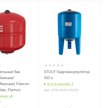
 литров
Объем бака, литров
100
 бака
Назначение бака
ения
Для
водоснабжения
ние бака
Присоединение бака
1"
й срок
Гарантийный срок
2 года
ельный бак
STOUT Гидроаккумулятор
бжение/
100 л.
бжение) Flexcon
Есть в наличии: 5
- 6bar, Flamco
Арт.: STW-0002-000100
личии: 46
U