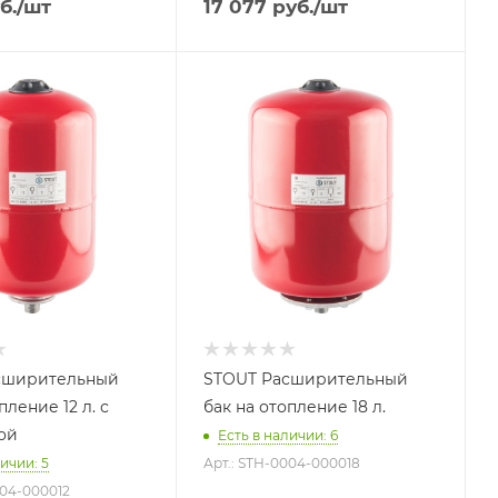
б.
/шт
17 077
руб.
/шт
 литров
Объем бака, литров
18
 бака
Назначение бака
ения
Для отопления
ние бака
Присоединение бака
3/4"
й срок
Гарантийный срок
2 года
сширительный
STOUT Расширительный
пление 12 л. с
бак на отопление 18 л.
ой
Есть в наличии: 6
ичии: 5
Арт.: STH-0004-000018
004-000012