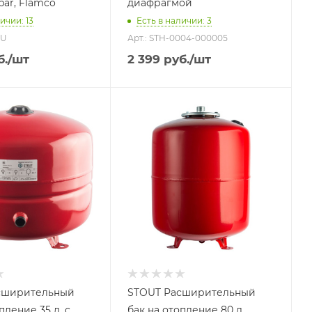
0bar, Flamco
диафрагмой
ичии: 13
Есть в наличии: 3
RU
Арт.: STH-0004-000005
б.
/шт
2 399
руб.
/шт
 литров
Объем бака, литров
80
 бака
Назначение бака
ения
Для отопления
ние бака
Присоединение бака
1"
й срок
Гарантийный срок
2 года
сширительный
STOUT Расширительный
пление 35 л. с
бак на отопление 80 л.