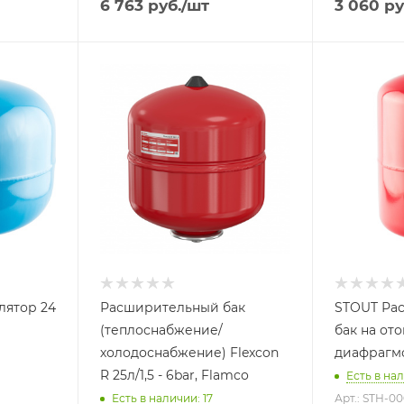
6 763
руб.
/шт
3 060
ру
Объем бака, литров
Объем бака,
25
12
Назначение бака
Назначение
Для отопления
Для отопл
Присоединение бака
Присоедине
3/4"
3/4"
Гарантийный срок
Гарантийны
2 года
2 года
лятор 24
Расширительный бак
STOUT Ра
(теплоснабжение/
бак на ото
холодоснабжение) Flexcon
диафрагм
R 25л/1,5 - 6bar, Flamco
Есть в нал
Есть в наличии: 17
Арт.: STH-0