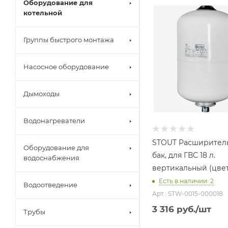
Оборудование для
Объем бака, литров
котельной
18
Назначение бака
Группы быстрого монтажа
Для
водоснабжения
Насосное оборудование
Присоединение бака
3/4"
Дымоходы
Гарантийный срок
2 года
Водонагреватели
STOUT Расширител
Оборудование для
бак, для ГВС 18 л.
водоснабжения
вертикальный (цве
Есть в наличии: 2
Водоотведение
Арт.: STW-0015-000018
3 316
руб.
/шт
Трубы