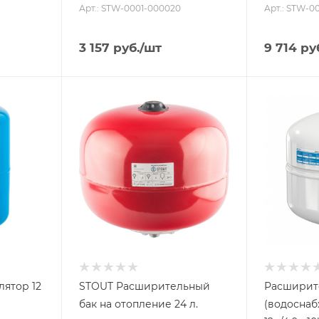
Арт.: STW-0001-000020
Арт.: STW-0
3 157
руб.
/шт
9 714
ру
Объем бака, литров
Объем бака,
24
12
Назначение бака
Назначение
Для отопления
Для
водоснаб
Присоединение бака
3/4"
Присоедине
3/4"
Гарантийный срок
2 года
Гарантийны
2 года
лятор 12
STOUT Расширительный
Расширит
бак на отопление 24 л.
(водоснабж