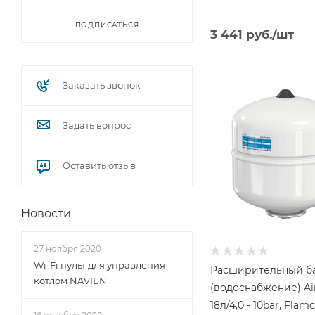
ПОДПИСАТЬСЯ
3 441
руб.
/шт
Заказать звонок
Объем бака, литров
18
Назначение бака
Задать вопрос
Для
водоснабжения
Оставить отзыв
Присоединение бака
3/4"
Гарантийный срок
Новости
2 года
27 ноября 2020
Wi-Fi пульт для управления
Расширительный б
котлом NAVIEN
(водоснабжение) Air
18л/4,0 - 10bar, Flam