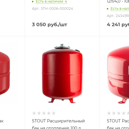
12л/4,0 - 1
Есть в наличии: 4
Арт.: STH-0006-000024
Есть в нал
Арт.: 24349
3 050
руб.
/шт
4 241
ру
Объем бака, литров
Объем бака,
100
35
Назначение бака
Назначение
Для отопления
Для отопл
Присоединение бака
Присоедине
1"
3/4"
Гарантийный срок
Гарантийны
2 года
2 года
ак
STOUT Расширительный
STOUT Ра
бак на отопление 100 л.
бак на ото