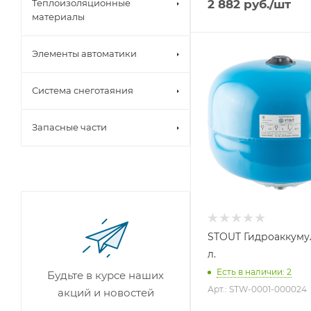
Теплоизоляционные
2 882
руб.
/шт
материалы
Элементы автоматики
Объем бака, литров
24
Система снеготаяния
Назначение бака
Для
водоснабжения
Запасные части
Присоединение бака
1"
Гарантийный срок
2 года
STOUT Гидроаккуму
л.
Есть в наличии: 2
Будьте в курсе наших
Арт.: STW-0001-000024
акций и новостей