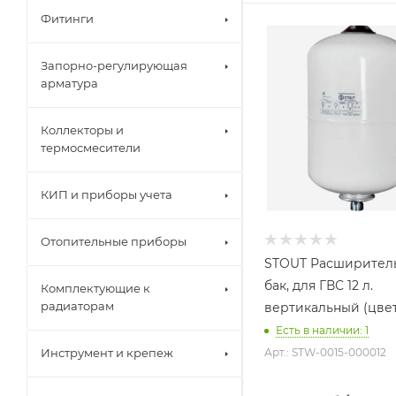
Фитинги
Объем бака, литров
12
Запорно-регулирующая
Назначение бака
арматура
Для
водоснабжения
Коллекторы и
Присоединение бака
термосмесители
3/4"
Гарантийный срок
КИП и приборы учета
2 года
Отопительные приборы
STOUT Расширител
бак, для ГВС 12 л.
Комплектующие к
радиаторам
вертикальный (цве
Есть в наличии: 1
Инструмент и крепеж
Арт.: STW-0015-000012