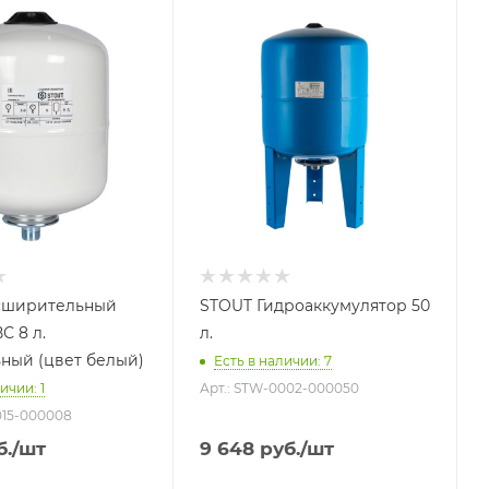
 литров
Объем бака, литров
50
 бака
Назначение бака
Для
жения
водоснабжения
ние бака
Присоединение бака
1"
й срок
Гарантийный срок
2 года
сширительный
STOUT Гидроаккумулятор 50
С 8 л.
л.
ный (цвет белый)
Есть в наличии: 7
ичии: 1
Арт.: STW-0002-000050
015-000008
б.
/шт
9 648
руб.
/шт