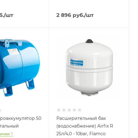
б.
/шт
2 896
руб.
/шт
 литров
Объем бака, литров
25
 бака
Назначение бака
Для
жения
водоснабжения
ние бака
Присоединение бака
3/4"
й срок
Гарантийный срок
2 года
роаккумулятор 50
Расширительный бак
нтальный
(водоснабжение) Airfix R
25л/4,0 - 10bar, Flamco
ичии: 1