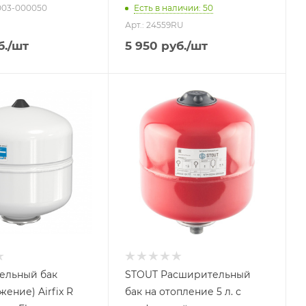
003-000050
Есть в наличии: 50
Арт.: 24559RU
б.
/шт
5 950
руб.
/шт
 литров
Объем бака, литров
5
 бака
Назначение бака
Для отопления
жения
Присоединение бака
3/4"
ние бака
Гарантийный срок
2 года
й срок
ельный бак
STOUT Расширительный
ение) Airfix R
бак на отопление 5 л. с