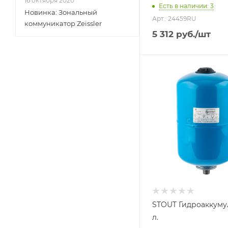
16 октября 2020
Есть в наличии: 3
Новинка: Зональный
Арт.: 24459RU
коммуникатор Zeissler
5 312
руб.
/шт
Объем бака, литров
12
Назначение бака
Для
водоснабжения
Присоединение бака
3/4"
Гарантийный срок
2 года
STOUT Гидроаккуму
л.