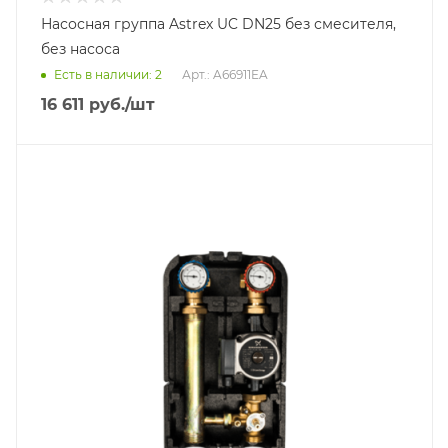
Насосная группа Astrex UC DN25 без смесителя,
без насоса
Есть в наличии: 2
Арт.: A66911EA
16 611
руб.
/шт
Тип насосной группы
С 3-х ходовым приводным смесителем
Диаметр подключения
DN 25