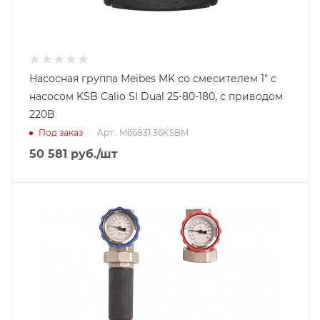
Насосная группа Meibes MK со смесителем 1" с
насосом KSB Calio SI Dual 25-80-180, с приводом
220В
Под заказ
Арт.: M66831.36KSBM
50 581
руб.
/шт
Тип насосной группы
С 3-х ходовым приводным смесителем
Диаметр подключения
DN 25