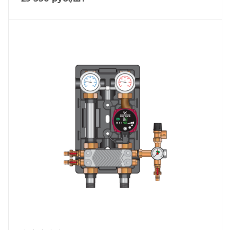
Тип насосной группы
С теплообменником
Диаметр подключения
DN 25