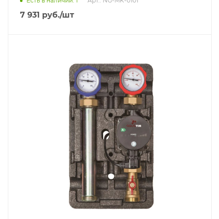
Есть в наличии: 1
Арт.: NG-MK-0101
7 931
руб.
/шт
Тип насосной группы
С прямым контуром
Диаметр подключения
DN 25