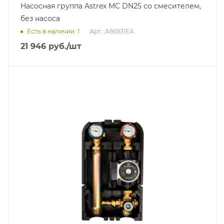
Насосная группа Astrex MC DN25 со смесителем,
без насоса
Есть в наличии: 1
Арт.: A66931EA
21 946
руб.
/шт
Тип насосной группы
С термостатическим клапаном
Диаметр подключения
DN 25