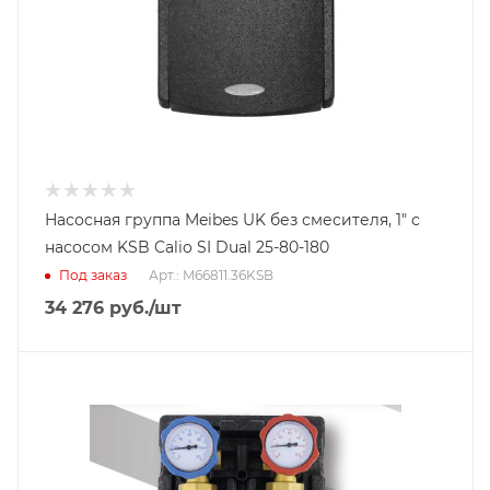
Насосная группа Meibes UK без смесителя, 1" с
насосом KSB Calio SI Dual 25-80-180
Под заказ
Арт.: M66811.36KSB
34 276
руб.
/шт
Диаметр подключения
DN 25