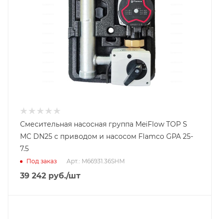
Смесительная насосная группа MeiFlow TOP S
MC DN25 с приводом и насосом Flamco GPA 25-
7.5
Под заказ
Арт.: M66931.36SHM
39 242
руб.
/шт
Тип насосной группы