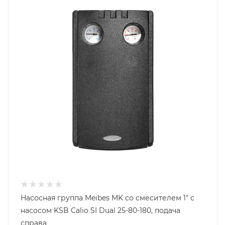
С 3-х ходовым приводным смесителем
Диаметр подключения
DN 25
Насосная группа Meibes MK со смесителем 1" с
насосом KSB Calio SI Dual 25-80-180, подача
справа