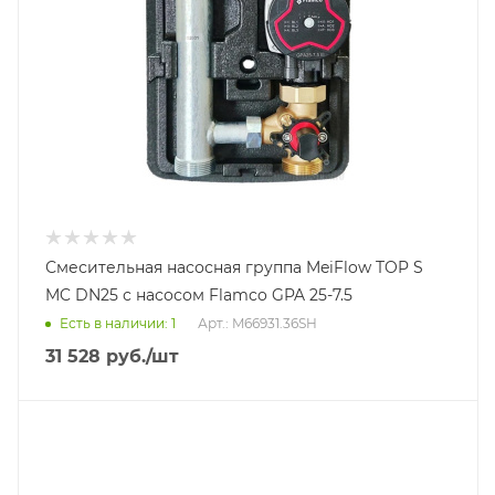
Смесительная насосная группа MeiFlow TOP S
MC DN25 с насосом Flamco GPA 25-7.5
Есть в наличии: 1
Арт.: M66931.36SH
31 528
руб.
/шт
Тип насосной группы
С прямым контуром
Диаметр подключения