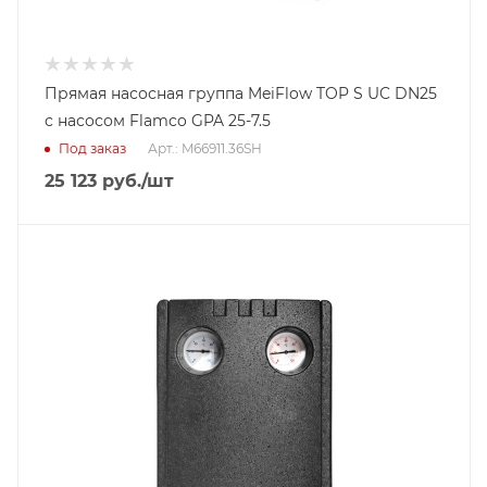
Прямая насосная группа MeiFlow TOP S UC DN25
с насосом Flamco GPA 25-7.5
Под заказ
Арт.: M66911.36SH
25 123
руб.
/шт
Тип насосной группы
С прямым контуром
Диаметр подключения
DN 25