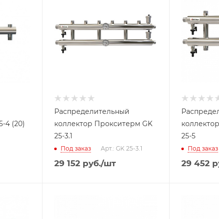
Распределительный
Распреде
-4 (20)
коллектор Прокситерм GK
коллекто
25-3.1
25-5
Под заказ
Арт.: GK 25-3.1
Под заказ
29 152
руб.
/шт
29 452
р