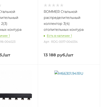
тальной
ROMMER Стальной
лительный
распределительный
 2(3)
коллектор 3(4)
ных контура
отопительных контура
ичии: 1
Есть в наличии: 1
016-004023
Арт.: RDG-0017-004034
б.
/шт
13 188
руб.
/шт