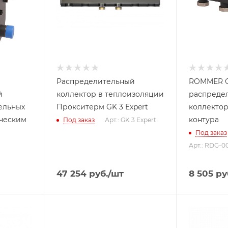
Распределительный
ROMMER С
й
коллектор в теплоизоляции
распреде
ельных
Прокситерм GK 3 Expert
коллектор
ическим
контура
Под заказ
Арт.: GK 3 Expert
Под заказ
Арт.: RDG-0
47 254
руб.
/шт
8 505
ру