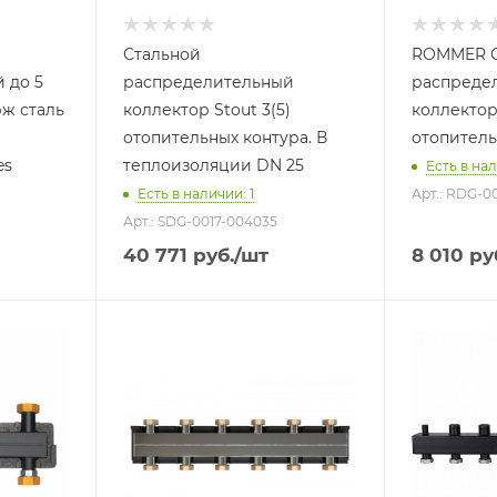
Стальной
ROMMER С
 до 5
распределительный
распреде
рж сталь
коллектор Stout 3(5)
коллектор
отопительных контура. В
отопитель
es
теплоизоляции DN 25
Есть в нал
Есть в наличии: 1
Арт.: RDG-0
Арт.: SDG-0017-004035
40 771
руб.
/шт
8 010
ру