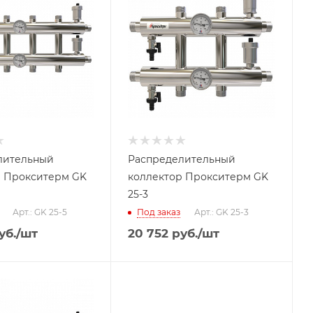
лительный
Распределительный
р Прокситерм GK
коллектор Прокситерм GK
25-3
Арт.: GK 25-5
Под заказ
Арт.: GK 25-3
уб.
/шт
20 752
руб.
/шт