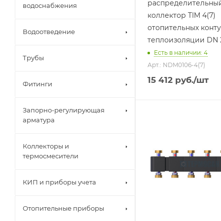
распределительны
водоснабжения
коллектор TIM 4(7)
отопительных конту
Водоотведение
теплоизоляции DN 
Есть в наличии: 4
Трубы
Арт.: NDM0106-4(7)
15 412
руб.
/шт
Фитинги
Запорно-регулирующая
арматура
Коллекторы и
термосмесители
КИП и приборы учета
Отопительные приборы