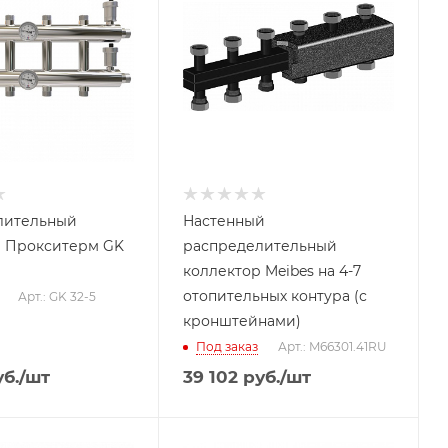
лительный
Настенный
р Прокситерм GK
распределительный
коллектор Meibes на 4-7
отопительных контура (с
Арт.: GK 32-5
кронштейнами)
Под заказ
Арт.: M66301.41RU
б.
/шт
39 102
руб.
/шт