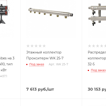
Этажный коллектор
Распреде
bes на 3
Прокситерм WK 25-7
коллекто
N10, тип
32-5
Под заказ
Арт.: WK 25-7
 кВт
Под заказ
457.1
7 613
руб.
/шт
30 153
ру