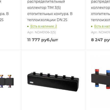
й
распределительный
распреде
коллектор TIM 3(5)
коллектор 
ра. В
отопительных контура. В
отопитель
25
теплоизоляции DN 25
теплоизо
Есть в наличии: 2
Есть в нал
Арт.: NDM0106-3(5)
Арт.: NDM01
11 777
руб.
/шт
8 247
ру