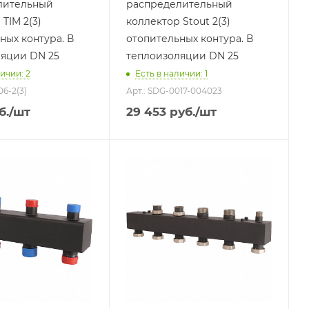
лительный
распределительный
TIM 2(3)
коллектор Stout 2(3)
ных контура. В
отопительных контура. В
ляции DN 25
теплоизоляции DN 25
ичии: 2
Есть в наличии: 1
06-2(3)
Арт.: SDG-0017-004023
б.
/шт
29 453
руб.
/шт