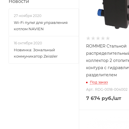
Новости
27 ноября 2020
Wi-Fi пульт для управления
котлом NAVIEN
16 октября 2020
ROMMER Стальной
Новинка: Зональный
распределительны
коммуникатор Zeissler
коллектор 2 отопит
контура с гидравл
разделителем
Под заказ
Арт.: RDG-0018-004002
7 674
руб.
/шт