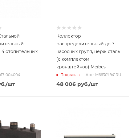
тальной
Коллектор
лительный
распределительный до 7
 4 отопительных
насосных групп, нерж сталь
(с комплектом
кронштейнов) Meibes
017-004004
Под заказ
Арт.: M66301.941RU
б.
/шт
48 006
руб.
/шт