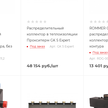
Распределительный
ROMMER С
й
коллектор в теплоизоляции
распреде
Прокситерм GK 5 Expert
коллектор
ра, без
контура
Под заказ
Арт.: GK 5 Expert
Под заказ
11,2
Арт.: RDG-0
48 154
руб.
/шт
13 401
ру