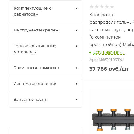
Комплектующие к
радиаторам
Коллектор
распределительный
насосных групп, не
Инструмент и крепеж
(с комплектом
кронштейнов) Meib
Теплоизоляционные
материалы
Есть в наличии: 1
Арт.: M66301.931RU
Элементы автоматики
37 786
руб.
/шт
Система снеготаяния
Запасные части