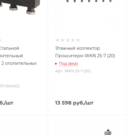
тальной
Этажный коллектор
лительный
Прокситерм WKN 25-7 (20)
 2 отопительных
Под заказ
Арт.: WKN 25-7 (20)
017-004002
б.
/шт
13 598
руб.
/шт