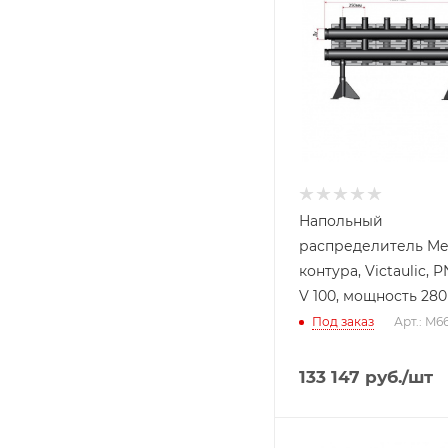
Напольный
распределитель Mei
контура, Victaulic, P
V 100, мощность 280
Под заказ
Арт.: M66
133 147
руб.
/шт