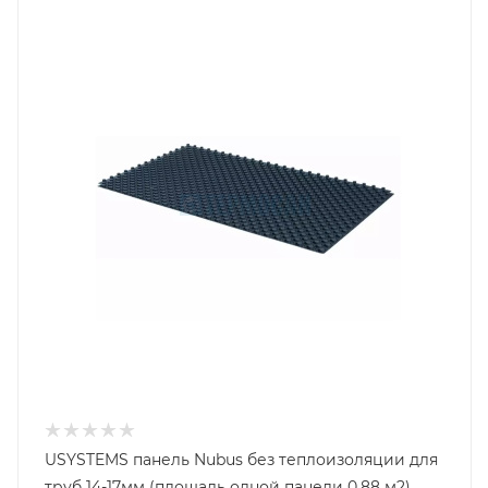
USYSTEMS панель Nubus без теплоизоляции для
труб 14-17мм (площадь одной панели 0,88 м2)