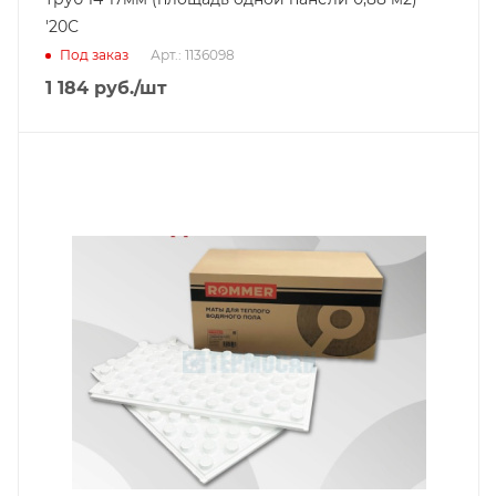
'20С
Под заказ
Арт.: 1136098
1 184
руб.
/шт