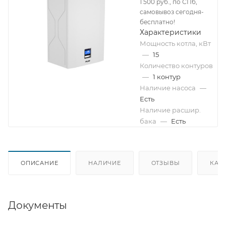
1 500 руб., по СПб,
самовывоз сегодня-
бесплатно!
Характеристики
Мощность котла, кВт
—
15
Количество контуров
—
1 контур
Наличие насоса
—
Есть
Наличие расшир.
бака
—
Есть
ОПИСАНИЕ
НАЛИЧИЕ
ОТЗЫВЫ
КАК
Документы