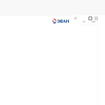
1/1
—