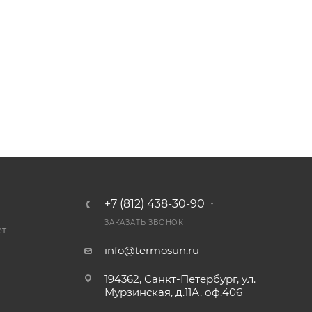
+7 (812) 438-30-90
ЗАКАЗАТЬ ЗВОНОК
ет
info@termosun.ru
194362, Санкт-Петербург, ул.
Мурзинская, д.11А, оф.406