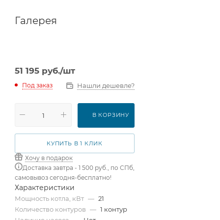
Галерея
51 195
руб.
/шт
Нашли дешевле?
Под заказ
В КОРЗИНУ
КУПИТЬ В 1 КЛИК
Хочу в подарок
Доставка завтра - 1 500 руб., по СПб,
самовывоз сегодня-бесплатно!
Характеристики
Мощность котла, кВт
—
21
Количество контуров
—
1 контур