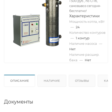
1 500 руб., по СПб,
самовывоз сегодня-
бесплатно!
Характеристики
Мощность котла, кВт
—
24
Количество контуров
—
1 контур
Наличие насоса
—
Нет
Наличие расшир.
бака
—
Нет
ОПИСАНИЕ
НАЛИЧИЕ
ОТЗЫВЫ
КАК
Документы