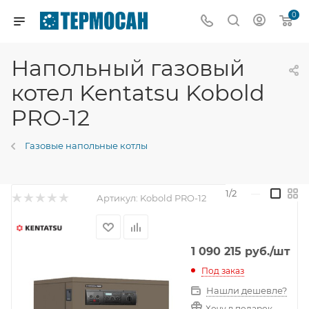
0
Напольный газовый
котел Kentatsu Kobold
PRO-12
Газовые напольные котлы
1/2
—
Артикул:
Kobold PRO-12
1 090 215
руб.
/шт
Под заказ
Нашли дешевле?
Хочу в подарок