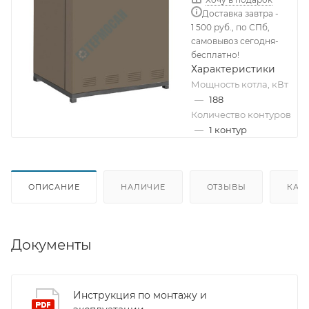
Доставка завтра -
1 500 руб., по СПб,
самовывоз сегодня-
бесплатно!
Характеристики
Мощность котла, кВт
—
188
Количество контуров
—
1 контур
ОПИСАНИЕ
НАЛИЧИЕ
ОТЗЫВЫ
КАК
Документы
Инструкция по монтажу и