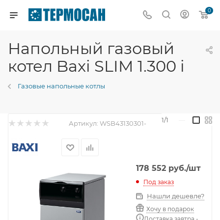
0
Напольный газовый
котел Baxi SLIM 1.300 i
Газовые напольные котлы
1/1
—
Артикул:
WSB43130301-
178 552
руб.
/шт
Под заказ
Нашли дешевле?
Хочу в подарок
Доставка завтра -