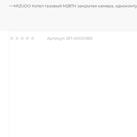
—
MIZUDO Котел газовый M28TH закрытая камера, одноконт
Артикул:
БП-00001831