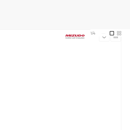
1/4
—