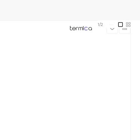
1/2
—