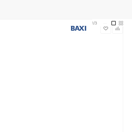
1/3
—