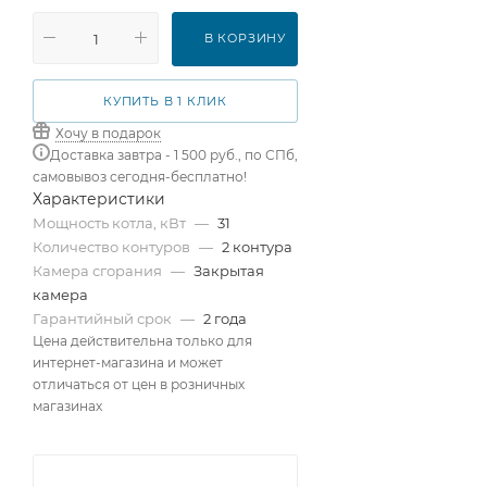
В КОРЗИНУ
КУПИТЬ В 1 КЛИК
Хочу в подарок
Доставка завтра - 1 500 руб., по СПб,
самовывоз сегодня-бесплатно!
Характеристики
Мощность котла, кВт
—
31
Количество контуров
—
2 контура
Камера сгорания
—
Закрытая
камера
Гарантийный срок
—
2 года
Цена действительна только для
интернет-магазина и может
отличаться от цен в розничных
магазинах