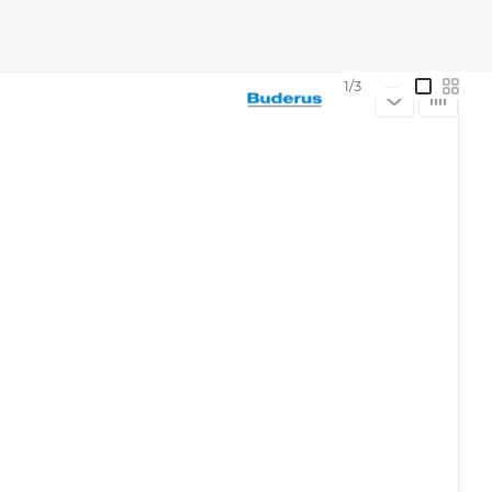
1/3
—