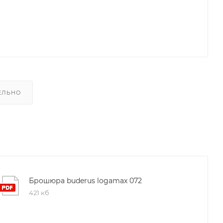
ЕЛЬНО
Брошюра buderus logamax 072
421 кб