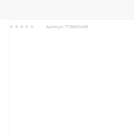
Артикул:
7736901469