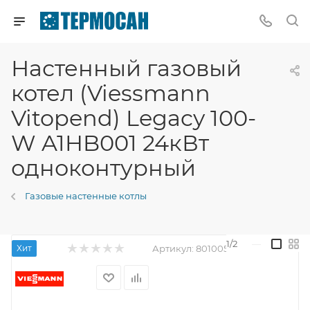
Настенный газовый
котел (Viessmann
Vitopend) Legacy 100-
W A1HB001 24кВт
одноконтурный
Газовые настенные котлы
1/2
—
Хит
Артикул:
8010056