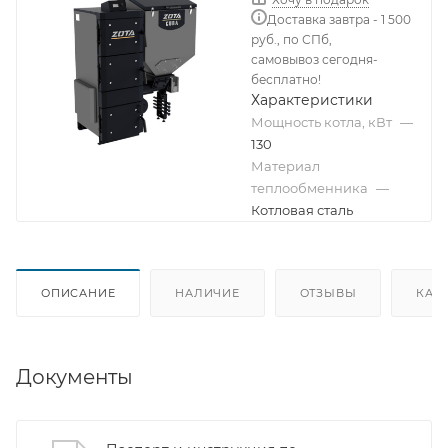
Доставка завтра - 1 500
руб., по СПб,
самовывоз сегодня-
бесплатно!
Характеристики
Мощность котла, кВт
—
130
Материал
теплообменника
—
Котловая сталь
ОПИСАНИЕ
НАЛИЧИЕ
ОТЗЫВЫ
КАК
Документы