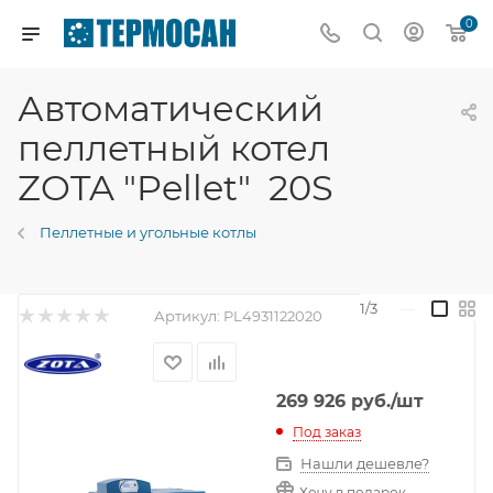
0
Автоматический
пеллетный котел
ZOTA "Pellet" 20S
Пеллетные и угольные котлы
1/3
—
Артикул:
PL4931122020
269 926
руб.
/шт
Под заказ
Нашли дешевле?
Хочу в подарок