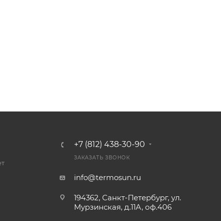
+7 (812) 438-30-90
ЗАКАЗАТЬ ЗВОНОК
ет
info@termosun.ru
194362, Санкт-Петербург, ул.
Мурзинская, д.11А, оф.406