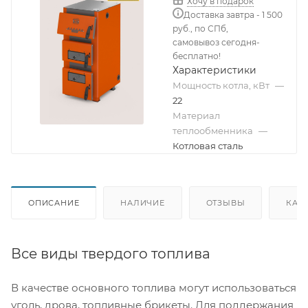
Хочу в подарок
Доставка завтра - 1 500
руб., по СПб,
самовывоз сегодня-
бесплатно!
Характеристики
Мощность котла, кВт
—
22
Материал
теплообменника
—
Котловая сталь
ОПИСАНИЕ
НАЛИЧИЕ
ОТЗЫВЫ
КАК
Все виды твердого топлива
В качестве основного топлива могут использоваться
уголь, дрова, топливные брикеты. Для поддержания