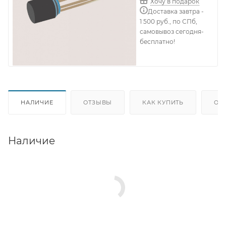
Хочу в подарок
Доставка завтра -
1 500 руб., по СПб,
самовывоз сегодня-
бесплатно!
НАЛИЧИЕ
ОТЗЫВЫ
КАК КУПИТЬ
ОП
Наличие