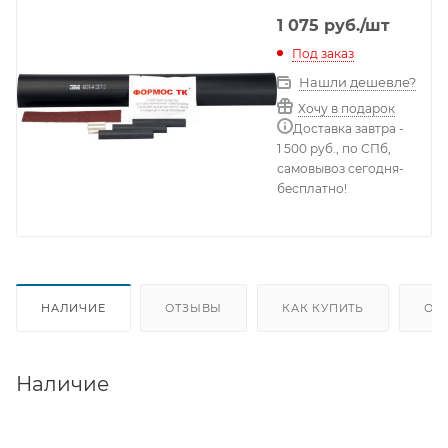
1 075
руб.
/шт
Под заказ
Нашли дешевле?
Хочу в подарок
Доставка завтра -
1 500 руб., по СПб,
самовывоз сегодня-
бесплатно!
НАЛИЧИЕ
ОТЗЫВЫ
КАК КУПИТЬ
ОП
Наличие