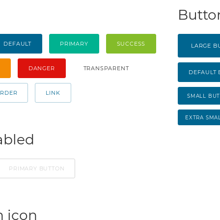
Butto
DEFAULT
PRIMARY
SUCCESS
LARGE B
DANGER
TRANSPARENT
DEFAULT
ORDER
LINK
SMALL BU
EXTRA SMA
abled
PRIMARY BUTTON
h icon