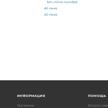
btn-inline rounded
All news
All news
ИНФОРМАЦИЯ
ПОМОЩЬ
Магазины
Вопрос-отв