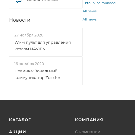
btn-inline rounded
All news
All news
Новости
27 ноября 2020
Wi-Fi пульт для управления
котлом NAVIEN
16 октября 2020
Новинка: Зональный
коммуникатор Zeissler
КАТАЛОГ
КОМПАНИЯ
АКЦИИ
О компании